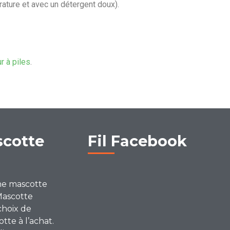
rature et avec un détergent doux).
ur à piles
.
scotte
Fil Facebook
ne mascotte
Mascotte
choix de
te à l’achat.