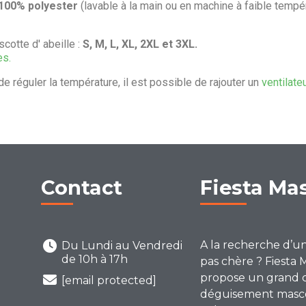
 100% polyester
(lavable à la main ou en machine à faible tempé
cotte d' abeille :
S, M, L, XL, 2XL et 3XL.
es.
de réguler la température, il est possible de rajouter un
ventilate
Contact
Fiesta Ma
A la recherche d’u
Du Lundi au Vendredi
de 10h à 17h
pas chère ? Fiesta 
propose un grand 
[email protected]
déguisement mascot