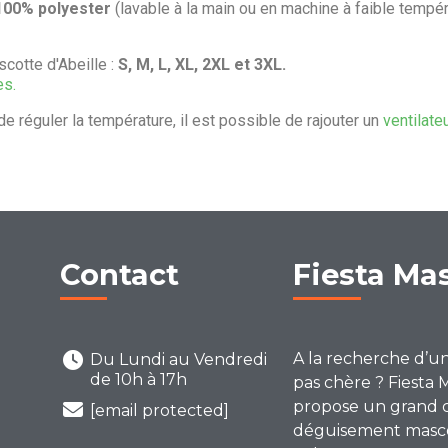
100% polyester
(lavable à la main ou en machine à faible tempér
cotte d'Abeille :
S, M, L, XL, 2XL et 3XL.
es.
de réguler la température, il est possible de rajouter un
ventilate
Contact
Fiesta Ma
A la recherche d’u
Du Lundi au Vendredi
de 10h à 17h
pas chère ? Fiesta 
propose un grand 
[email protected]
déguisement mascot