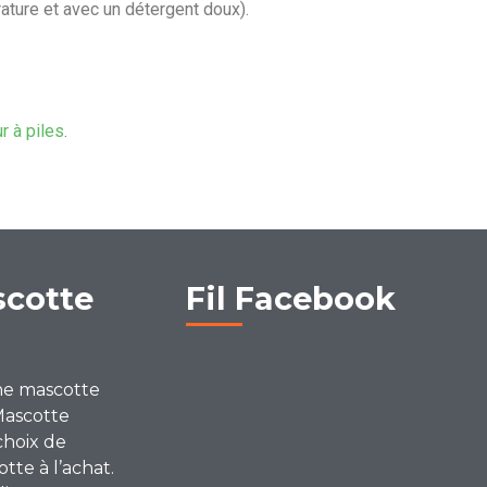
ature et avec un détergent doux).
ur à piles
.
scotte
Fil Facebook
ne mascotte
Mascotte
choix de
te à l’achat.