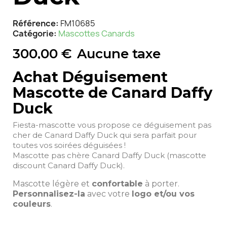
Référence
FM10685
Catégorie
Mascottes Canards
300,00 €
Aucune taxe
Achat Déguisement
Mascotte de Canard Daffy
Duck
Fiesta-mascotte vous propose ce déguisement pas
cher de Canard Daffy Duck qui sera parfait pour
toutes vos soirées déguisées !
Mascotte pas chère Canard Daffy Duck (mascotte
discount Canard Daffy Duck).
Mascotte légère et
confortable
à porter.
Personnalisez-la
avec votre
logo et/ou vos
couleurs
.