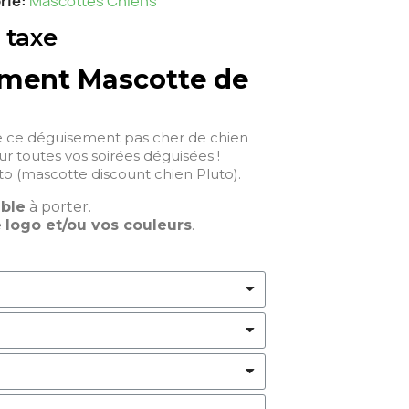
rie
Mascottes Chiens
 taxe
ment Mascotte de
e ce déguisement pas cher de chien
our toutes vos soirées déguisées !
o (mascotte discount chien Pluto).
able
à porter.
e
logo et/ou vos couleurs
.