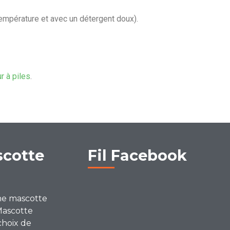
température et avec un détergent doux).
ur à piles
.
scotte
Fil Facebook
ne mascotte
Mascotte
choix de