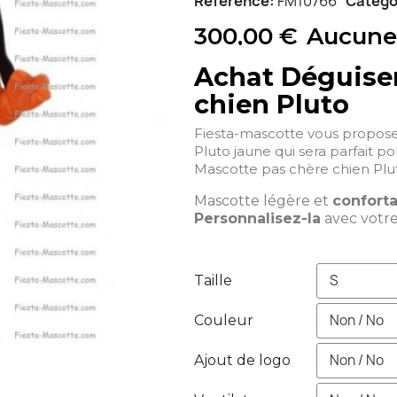
Référence
FM10766
Catégo
300,00 €
Aucune
Achat Déguise
chien Pluto
Fiesta-mascotte vous propos
Pluto jaune qui sera parfait p
Mascotte pas chère chien Plut
Mascotte légère et
confort
Personnalisez-la
avec votr
Taille
Couleur
Ajout de logo