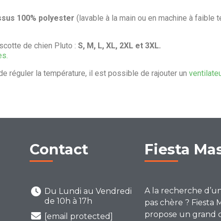
ssus 100% polyester
(lavable à la main ou en machine à faible 
cotte de chien Pluto :
S, M, L, XL, 2XL et 3XL.
es.
de réguler la température, il est possible de rajouter un
ventilate
Contact
Fiesta Ma
A la recherche d’u
Du Lundi au Vendredi
de 10h à 17h
pas chère ? Fiesta 
propose un grand 
[email protected]