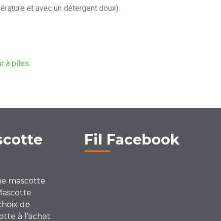
érature et avec un détergent doux).
ur à piles
.
scotte
Fil Facebook
ne mascotte
Mascotte
choix de
te à l’achat.