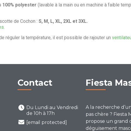
s 100% polyester
(lavable à la main ou en machine à faible temp
scotte de Cochon :
S, M, L, XL, 2XL et 3XL.
es.
de réguler la température, il est possible de rajouter un
ventilate
Contact
Fiesta Ma
A la recherche d’u
Du Lundi au Vendredi
de 10h à 17h
pas chère ? Fiesta 
propose un grand 
[email protected]
déguisement mascot