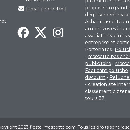
pas chère ? Fiesta 
propose un grand 
[email protected]
déguisement mascot
res
Achat mascotte en 
animer vos évènem
associations, clubs s
entreprise et partic
Partenaires :
Peluc
-
mascotte pas chè
publicitaire
-
Masco
Fabricant peluche
discount
-
Peluche 
-
création site inte
classement pizzeri
tours 37
pyright 2023 fiesta-mascotte.com. Tous les droits sont rése