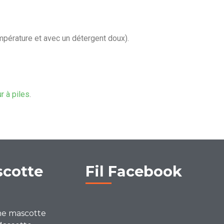
mpérature et avec un détergent doux).
ur à piles
.
scotte
Fil Facebook
ne mascotte