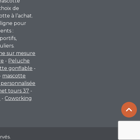
Mascotte
choix de
te à l’achat.
ligne pour
ents :
portifs,
uliers.
he sur mesure
re
-
Peluche
tte gonflable
-
-
mascotte
personnalisée
rnet tours 37
-
a
-
Coworking
rvés.