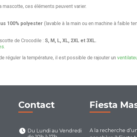
la mascotte, ces éléments peuvent varier.
sus 100% polyester
(lavable à la main ou en machine à faible te
cotte de Crocodile :
S, M, L, XL, 2XL et 3XL.
es.
de réguler la température, il est possible de rajouter un
ventilate
Contact
Fiesta Ma
A la recherche d’u
Du Lundi au Vendredi
de 10h à 17h