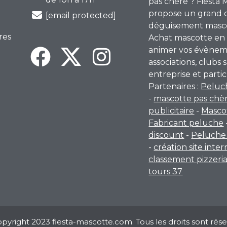
pas chère ? Fiesta 
propose un grand 
[email protected]
déguisement mascot
res
Achat mascotte en 
animer vos évènem
associations, clubs s
entreprise et partic
Partenaires :
Peluc
-
mascotte pas chè
publicitaire
-
Masco
Fabricant peluche
discount
-
Peluche 
-
création site inte
classement pizzeri
tours 37
pyright 2023 fiesta-mascotte.com. Tous les droits sont rése