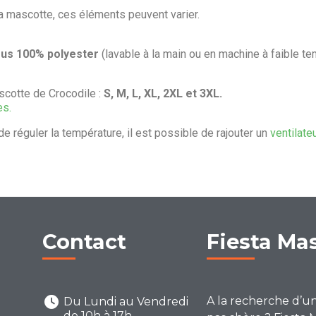
la mascotte, ces éléments peuvent varier.
sus 100% polyester
(lavable à la main ou en machine à faible te
cotte de Crocodile :
S, M, L, XL, 2XL et 3XL.
es.
de réguler la température, il est possible de rajouter un
ventilate
Contact
Fiesta Ma
A la recherche d’u
Du Lundi au Vendredi
de 10h à 17h