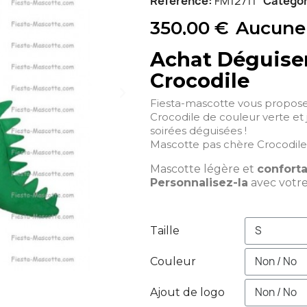
Référence
FM12711
Catégor
350,00 €
Aucune
Achat Déguise
Crocodile
Fiesta-mascotte vous propos
Crocodile de couleur verte et 
soirées déguisées !
Mascotte pas chère Crocodile 
Mascotte légère et
confort
Personnalisez-la
avec votr
Taille
Couleur
Ajout de logo