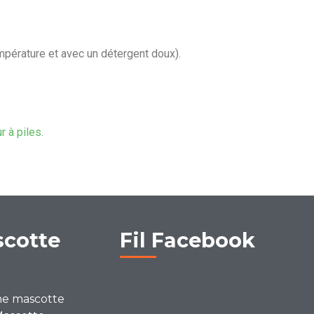
mpérature et avec un détergent doux).
ur à piles
.
scotte
Fil Facebook
ne mascotte