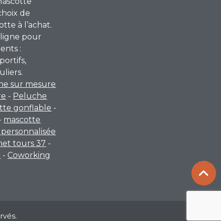
Mascotte
choix de
te à l’achat.
ligne pour
ents :
portifs,
uliers.
he sur mesure
re
-
Peluche
tte gonflable
-
-
mascotte
personnalisée
rnet tours 37
-
a
-
Coworking
rvés.