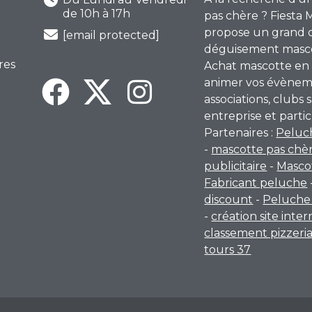
de 10h à 17h
pas chère ? Fiesta 
propose un grand 
[email protected]
déguisement mascot
res
Achat mascotte en 
animer vos évènem
associations, clubs s
entreprise et partic
Partenaires :
Peluc
-
mascotte pas chè
publicitaire
-
Masco
Fabricant peluche
discount
-
Peluche 
-
création site inte
classement pizzeri
tours 37