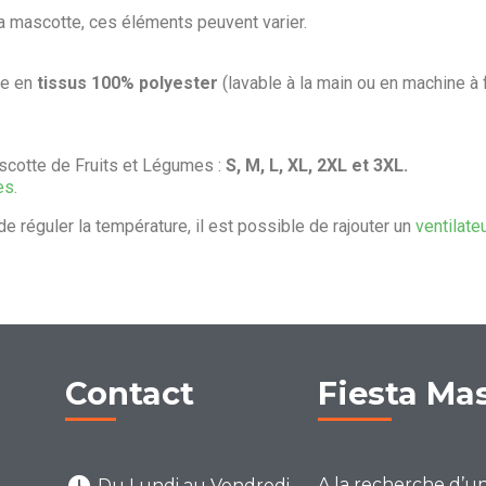
la mascotte, ces éléments peuvent varier.
ée en
tissus 100% polyester
(lavable à la main ou en machine à 
scotte de Fruits et Légumes :
S, M, L, XL, 2XL et 3XL.
es.
de réguler la température, il est possible de rajouter un
ventilate
Contact
Fiesta Ma
A la recherche d’u
Du Lundi au Vendredi