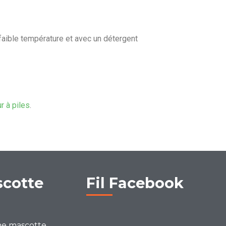
faible température et avec un détergent
ur à piles
.
scotte
Fil Facebook
ne mascotte