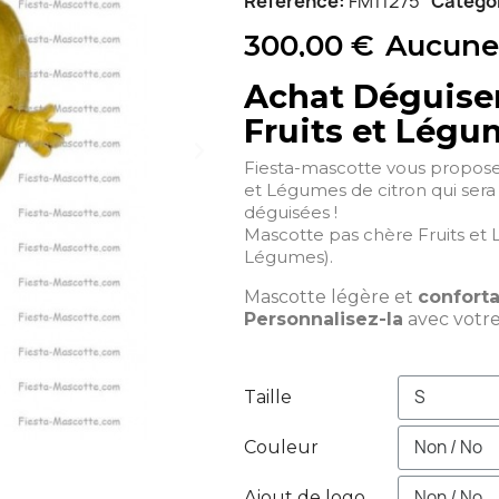
Référence
FM11275
Catégo
300,00 €
Aucune
Achat Déguise
Fruits et Légu
Fiesta-mascotte vous propose
et Légumes de citron qui sera 
déguisées !
Mascotte pas chère Fruits et 
Légumes).
Mascotte légère et
confort
Personnalisez-la
avec votr
Taille
Couleur
Ajout de logo