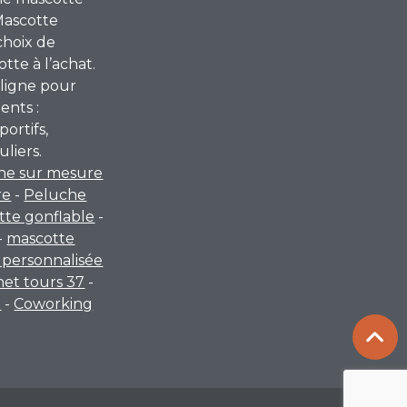
Mascotte
choix de
te à l’achat.
ligne pour
ents :
portifs,
uliers.
he sur mesure
re
-
Peluche
tte gonflable
-
-
mascotte
personnalisée
rnet tours 37
-
a
-
Coworking