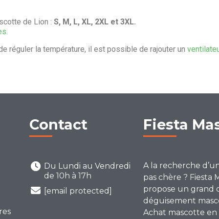
cotte de Lion :
S, M, L, XL, 2XL et 3XL.
es.
de réguler la température, il est possible de rajouter un
ventilate
Contact
Fiesta Ma
A la recherche d’u
Du Lundi au Vendredi
de 10h à 17h
pas chère ? Fiesta 
propose un grand 
[email protected]
déguisement mascot
res
Achat mascotte en 