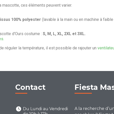
la mascotte, ces éléments peuvent varier.
tissus 100% polyester
(lavable à la main ou en machine à faible
scotte d'Ours costume :
S, M, L, XL, 2XL et 3XL.
es.
de réguler la température, il est possible de rajouter un
ventilate
Contact
Fiesta Ma
A la recherche d’u
Du Lundi au Vendredi
de 10h à 17h