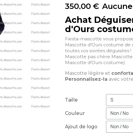
350,00 €
Aucune
Achat Déguise
d'Ours costum
Fiesta-mascotte vous propos
Mascotte d'Ours costume de co
toutes vos soirées déguisées !
Mascotte pas chère Mascotte
Mascotte d'Ours costume).
Mascotte légère et
confort
Personnalisez-la
avec votr
Taille
Couleur
Ajout de logo