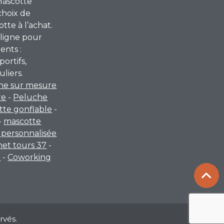
Mascotte
choix de
te à l’achat.
ligne pour
ents :
portifs,
uliers.
he sur mesure
re
-
Peluche
tte gonflable
-
-
mascotte
personnalisée
rnet tours 37
-
a
-
Coworking
rvés.