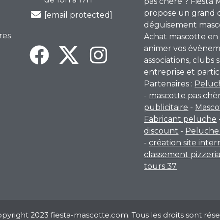
pas chère ? Fiesta 
propose un grand 
[email protected]
déguisement mascot
res
Achat mascotte en 
animer vos évènem
associations, clubs s
entreprise et partic
Partenaires :
Peluc
-
mascotte pas chè
publicitaire
-
Masco
Fabricant peluche
discount
-
Peluche 
-
création site inte
classement pizzeri
tours 37
pyright 2023 fiesta-mascotte.com. Tous les droits sont rése