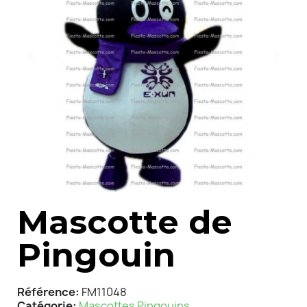
Mascotte de
Pingouin
Référence
FM11048
Catégorie
Mascottes Pingouins