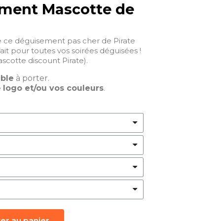
ment Mascotte de
 ce déguisement pas cher de Pirate
ait pour toutes vos soirées déguisées !
scotte discount Pirate).
able
à porter.
e
logo et/ou vos couleurs
.
er au panier