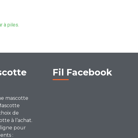
ur à piles
.
scotte
Fil Facebook
ne mascotte
Mascotte
choix de
te à l’achat.
ligne pour
ents :