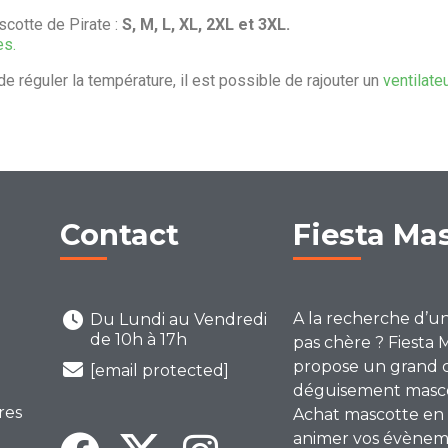
cotte de Pirate :
S, M, L, XL, 2XL et 3XL.
es.
de réguler la température, il est possible de rajouter un
ventilate
Contact
Fiesta Ma
A la recherche d’u
Du Lundi au Vendredi
de 10h à 17h
pas chère ? Fiesta 
propose un grand 
[email protected]
déguisement mascot
res
Achat mascotte en 
animer vos évènem