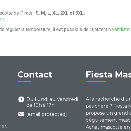
cotte de Pirate :
S, M, L, XL, 2XL et 3XL.
es.
de réguler la température, il est possible de rajouter un
ventilate
Contact
Fiesta Ma
A la recherche d’u
Du Lundi au Vendredi
de 10h à 17h
pas chère ? Fiesta 
propose un grand 
[email protected]
déguisement mascot
res
Achat mascotte en 