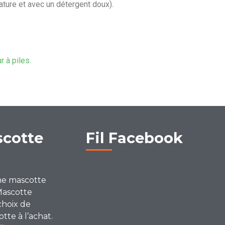
ature et avec un détergent doux).
ur à piles
.
scotte
Fil Facebook
ne mascotte
Mascotte
choix de
te à l’achat.