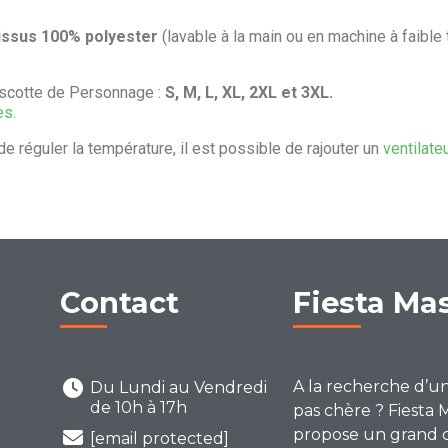
issus 100% polyester
(lavable à la main ou en machine à faible
scotte de Personnage :
S, M, L, XL, 2XL et 3XL.
es.
de réguler la température, il est possible de rajouter un
ventilate
Contact
Fiesta Ma
A la recherche d’u
Du Lundi au Vendredi
de 10h à 17h
pas chère ? Fiesta 
propose un grand 
[email protected]