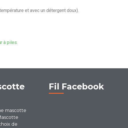
 température et avec un détergent doux).
ur à piles
.
scotte
Fil Facebook
ne mascotte
Mascotte
choix de