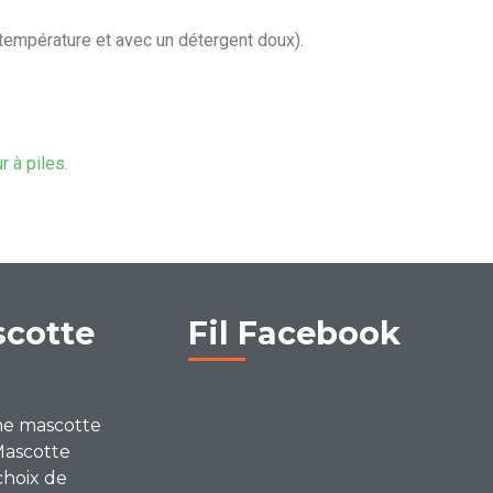
 température et avec un détergent doux).
ur à piles
.
scotte
Fil Facebook
ne mascotte
Mascotte
choix de