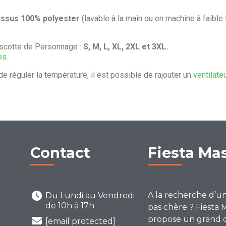
issus 100% polyester
(lavable à la main ou en machine à faible
scotte de Personnage :
S, M, L, XL, 2XL et 3XL.
es.
de réguler la température, il est possible de rajouter un
ventilate
Contact
Fiesta Ma
A la recherche d’u
Du Lundi au Vendredi
de 10h à 17h
pas chère ? Fiesta 
propose un grand 
[email protected]