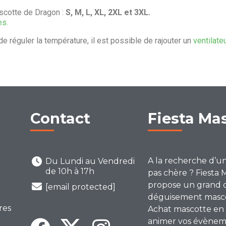
scotte de Dragon :
S, M, L, XL, 2XL et 3XL.
es.
de réguler la température, il est possible de rajouter un
ventilate
Contact
Fiesta Ma
A la recherche d’u
Du Lundi au Vendredi
de 10h à 17h
pas chère ? Fiesta 
propose un grand 
[email protected]
déguisement mascot
res
Achat mascotte en 
animer vos évènem