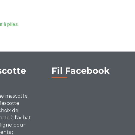
ur à piles
.
scotte
Fil Facebook
ne mascotte
Mascotte
choix de
te à l’achat.
ligne pour
ents :